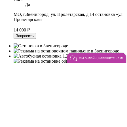
Да
МО, г.Звенигород, ул. Пролетарская, д.14 остановка «ул.
Пролетарская»
14 000 ₽
Запросить
Мы онлайн, напишите нам!
Размещение рекламы на остановках
общественного транспорта в
Звенигороде
Реклама на остановочных павильонах — формат наружной
рекламы, уличная мебель, которая используются как
рекламный носитель.
На остановках под рекламу выделяются боковые или задние