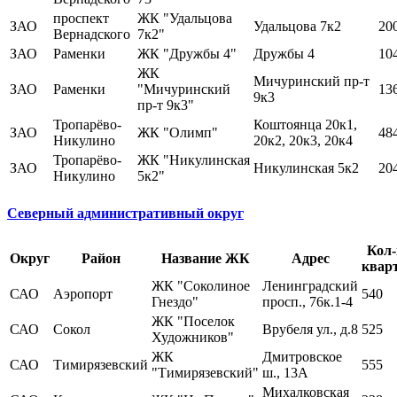
проспект
ЖК "Удальцова
ЗАО
Удальцова 7к2
20
Вернадского
7к2"
ЗАО
Раменки
ЖК "Дружбы 4"
Дружбы 4
10
ЖК
Мичуринский пр-т
ЗАО
Раменки
"Мичуринский
13
9к3
пр-т 9к3"
Тропарёво-
Коштоянца 20к1,
ЗАО
ЖК "Олимп"
48
Никулино
20к2, 20к3, 20к4
Тропарёво-
ЖК "Никулинская
ЗАО
Никулинская 5к2
20
Никулино
5к2"
Северный административный округ
Кол-
Округ
Район
Название ЖК
Адрес
квар
ЖК "Соколиное
Ленинградский
САО
Аэропорт
540
Гнездо"
просп., 76к.1-4
ЖК "Поселок
САО
Сокол
Врубеля ул., д.8
525
Художников"
ЖК
Дмитровское
САО
Тимирязевский
555
"Тимирязевский"
ш., 13А
Михалковская