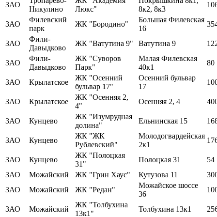
Тропарево-
ЖК "Академия
Покрышкина 8к1,
ЗАО
10
Никулино
Люкс"
8к2, 8к3
Филевский
Большая Филевская
ЗАО
ЖК "Бородино"
35
парк
16
Фили-
ЗАО
ЖК "Ватутина 9"
Ватутина 9
12
Давыдково
Фили-
ЖК "Суворов
Малая Филевская
ЗАО
80
Давыдково
Парк"
40к1
ЖК "Осенний
Осенний бульвар
ЗАО
Крылатское
10
бульвар 17"
17
ЖК "Осенняя 2,
ЗАО
Крылатское
Осенняя 2, 4
40
4"
ЖК "Изумрудная
ЗАО
Кунцево
Ельнинская 15
16
долина"
ЖК "ЖК
Молодогвардейская
ЗАО
Кунцево
17
Рублевский"
2к1
ЖК "Полоцкая
ЗАО
Кунцево
Полоцкая 31
54
31"
ЗАО
Можайский
ЖК "Грин Хаус"
Кутузова 11
30
Можайское шоссе
ЗАО
Можайский
ЖК "Редан"
10
36
ЖК "Толбухина
ЗАО
Можайский
Толбухина 13к1
25
13к1"