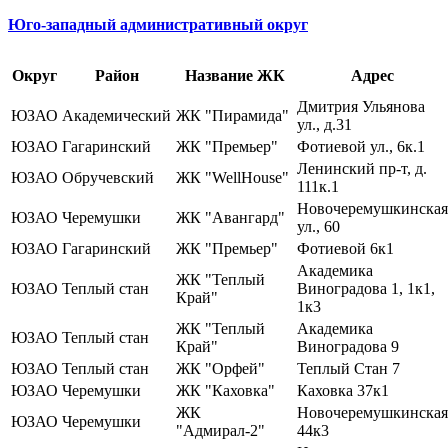
Юго-западный административный округ
Округ
Район
Название ЖК
Адрес
Дмитрия Ульянова
ЮЗАО
Академический
ЖК "Пирамида"
ул., д.31
ЮЗАО
Гагаринский
ЖК "Премьер"
Фотиевой ул., 6к.1
Ленинский пр-т, д.
ЮЗАО
Обручевский
ЖК "WellHouse"
111к.1
Новочеремушкинская
ЮЗАО
Черемушки
ЖК "Авангард"
ул., 60
ЮЗАО
Гагаринский
ЖК "Премьер"
Фотиевой 6к1
Академика
ЖК "Теплый
ЮЗАО
Теплый стан
Виноградова 1, 1к1,
Край"
1к3
ЖК "Теплый
Академика
ЮЗАО
Теплый стан
Край"
Виноградова 9
ЮЗАО
Теплый стан
ЖК "Орфей"
Теплый Стан 7
ЮЗАО
Черемушки
ЖК "Каховка"
Каховка 37к1
ЖК
Новочеремушкинская
ЮЗАО
Черемушки
"Адмирал-2"
44к3