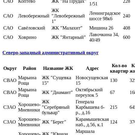
САО
Коптево
ЖК "На Прудах"
228
1/51
ЖК
Ленинградское
САО
Левобережный
"Левобережный
240
шоссе 98к6
1"
САО
Савёловский
ЖК "Малахит"
Мишина 26
408
Лавочкина 34,
САО
Ховрино
ЖК "Янтарный"
600
40/49
Северо-западный административный округ
Кол-во
К
Округ
Район
Название ЖК
Адрес
квартир
жи
Марьина
ЖК "Сущевка
Новосущевская
СВАО
130
32
Роща
15"
15
Марьина
Октябрьский
СВАО
ЖК "Диамант"
67
16
Роща
переулок 5
ЖК
Генерала
Хорошево-
СЗАО
"Серебряный
Карбышева б-
215
64
Мневники
бульвар"
р., д.16
Хорошево-
Карамышевская
СЗАО
ЖК "Берег"
124
37
Мневники
наб., д.56, к.1
Маршала
Хорошево-
ЖК "Юнион