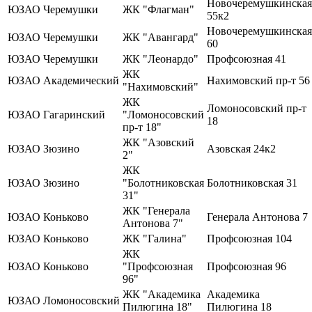
Новочеремушкинская
ЮЗАО
Черемушки
ЖК "Флагман"
55к2
Новочеремушкинская
ЮЗАО
Черемушки
ЖК "Авангард"
60
ЮЗАО
Черемушки
ЖК "Леонардо"
Профсоюзная 41
ЖК
ЮЗАО
Академический
Нахимовский пр-т 56
"Нахимовский"
ЖК
Ломоносовский пр-т
ЮЗАО
Гагаринский
"Ломоносовский
18
пр-т 18"
ЖК "Азовский
ЮЗАО
Зюзино
Азовская 24к2
2"
ЖК
ЮЗАО
Зюзино
"Болотниковская
Болотниковская 31
31"
ЖК "Генерала
ЮЗАО
Коньково
Генерала Антонова 7
Антонова 7"
ЮЗАО
Коньково
ЖК "Галина"
Профсоюзная 104
ЖК
ЮЗАО
Коньково
"Профсоюзная
Профсоюзная 96
96"
ЖК "Академика
Академика
ЮЗАО
Ломоносовский
Пилюгина 18"
Пилюгина 18