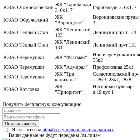
ЖК "Гарибальди
ЮЗАО
Ломоносовский
Гарибальди 3, 6к1, 7
3, 6к1, 7"
ЖК
Воронцовские пруды
ЮЗАО
Обручевский
"Воронцово"
3
ЖК "Ленинский
ЮЗАО
Тёплый Стан
Ленинский пр-т 123
123"
ЖК "Ленинский
ЮЗАО
Тёплый Стан
Ленинский пр-т 131
131"
Новочеремушкинская
ЮЗАО
Черёмушки
ЖК "Флагман"
55к2
ЮЗАО
Черёмушки
ЖК "Адмирал"
Профсоюзная 25к1
ЖК "Три
Севастопольский пр-
ЮЗАО
Черёмушки
капитана"
т 28к3, 28к7, 28к8
ЖК
Нагорный бульвар
ЮЗАО
Котловка
"Приоритет"
д.19 кус 1
Получить
бесплатную консультацию
Оставить заявку
Я согласен на
обработку персональных данных
Ваши данные не будут переданы 3м лицам