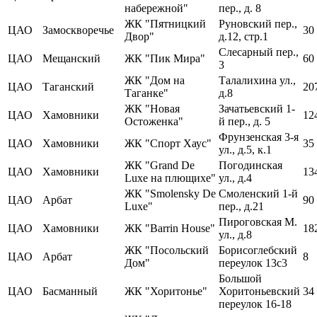
набережной"
пер., д. 8
ЖК "Пятницкий
Руновский пер.,
ЦАО
Замоскворечье
30
Двор"
д.12, стр.1
Слесарный пер.,
ЦАО
Мещанский
ЖК "Пик Мира"
60
3
ЖК "Дом на
Талалихина ул.,
ЦАО
Таганский
20
Таганке"
д.8
ЖК "Новая
Зачатьевский 1-
ЦАО
Хамовники
12
Остоженка"
й пер., д. 5
Фрунзенская 3-я
ЦАО
Хамовники
ЖК "Спорт Хаус"
35
ул., д.5, к.1
ЖК "Grand De
Погодинская
ЦАО
Хамовники
13
Luxe на плющихе"
ул., д.4
ЖК "Smolensky De
Смоленский 1-й
ЦАО
Арбат
90
Luxe"
пер., д.21
Пироговская М.
ЦАО
Хамовники
ЖК "Barrin House"
18
ул., д.8
ЖК "Посольский
Борисоглебский
ЦАО
Арбат
8
Дом"
переулок 13с3
Большой
ЦАО
Басманный
ЖК "Хоритонье"
Хоритоньевский
34
переулок 16-18