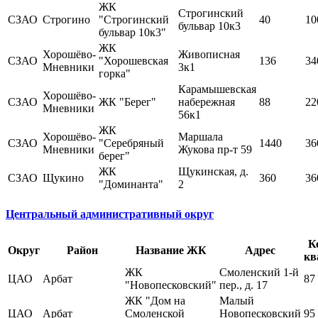
ЖК
Строгинский
СЗАО
Строгино
"Строгинский
40
10
бульвар 10к3
бульвар 10к3"
ЖК
Хорошёво-
Живописная
СЗАО
"Хорошевская
136
34
Мневники
3к1
горка"
Карамышевская
Хорошёво-
СЗАО
ЖК "Берег"
набережная
88
22
Мневники
56к1
ЖК
Хорошёво-
Маршала
СЗАО
"Серебряный
1440
36
Мневники
Жукова пр-т 59
берег"
ЖК
Щукинская, д.
СЗАО
Щукино
360
36
"Доминанта"
2
Центральный административный округ
К
Округ
Район
Название ЖК
Адрес
кв
ЖК
Смоленский 1-й
ЦАО
Арбат
87
"Новопесковский"
пер., д. 17
ЖК "Дом на
Малый
ЦАО
Арбат
Смоленской
Новопесковский
95