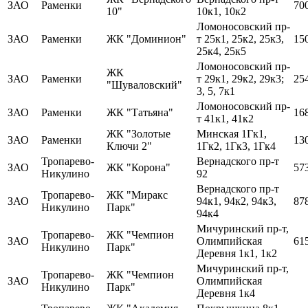
ЗАО
Раменки
70
10"
10к1, 10к2
Ломоносовский пр-
ЗАО
Раменки
ЖК "Доминион"
т 25к1, 25к2, 25к3,
15
25к4, 25к5
Ломоносовский пр-
ЖК
ЗАО
Раменки
т 29к1, 29к2, 29к3;
25
"Шуваловский"
3, 5, 7к1
Ломоносовский пр-
ЗАО
Раменки
ЖК "Татьяна"
16
т 41к1, 41к2
ЖК "Золотые
Минская 1Гк1,
ЗАО
Раменки
13
Ключи 2"
1Гк2, 1Гк3, 1Гк4
Тропарево-
Вернадского пр-т
ЗАО
ЖК "Корона"
57
Никулино
92
Вернадского пр-т
Тропарево-
ЖК "Миракс
ЗАО
94к1, 94к2, 94к3,
87
Никулино
Парк"
94к4
Мичуринский пр-т,
Тропарево-
ЖК "Чемпион
ЗАО
Олимпийская
61
Никулино
Парк"
Деревня 1к1, 1к2
Мичуринский пр-т,
Тропарево-
ЖК "Чемпион
ЗАО
Олимпийская
Никулино
Парк"
Деревня 1к4