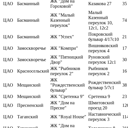
ЖК "Дом на
ЦАО
Басманный
Казакова 27
35
Гороховой"
Малый
ЖК "Малый
Казенный
ЦАО
Басманный
Казенный
74
переулок 10,
переулок"
12с1, 12с2
Покровский
ЦАО
Басманный
ЖК "Успех"
21
бульвар 4/17с10
Вишняковский
ЦАО
Замоскворечье
ЖК "Компри"
17
переулок 4
ЖК "Пятницкий
Руновский
ЦАО
Замоскворечье
30
Двор"
переулок 12с1
ЖК "Рыбников
Рыбников
ЦАО
Красносельский
16
переулок 2"
переулок 2
ЖК
Рождественский
ЦАО
Мещанский
"Рождественский
38
бульвар 5/7с1
бульвар"
ЦАО
Мещанский
ЖК "Сретенка 9"
Сретенка 9
23
ЖК "Дом на
Шмитовский
ЦАО
Пресненский
12
Пресне"
проезд 20
Наставнический
ЦАО
Таганский
ЖК "Royal House"
11
переулок 3
ЖК "Дом на