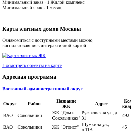
Минимальный заказ - 1 Жилой комплекс
Минимальный срок - 1 месяц
Карта элитных домов Москвы
Ознакомиться с доступными местами можно,
воспользовавшись интерактивной картой
Посмотреть объекты на карте
Адресная программа
Восточный административный округ
Название
Ко
Округ
Район
Адрес
ЖК
ква
ЖК "Дом в
Русаковская ул., д.
ВАО
Сокольники
492
Cокольниках"
31
Шумкина ул.,
ВАО
Сокольники
ЖК "Эгоист"
45
д.11А