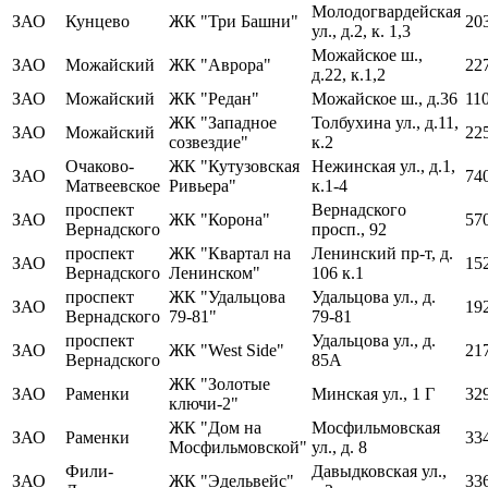
Молодогвардейская
ЗАО
Кунцево
ЖК "Три Башни"
20
ул., д.2, к. 1,3
Можайское ш.,
ЗАО
Можайский
ЖК "Аврора"
22
д.22, к.1,2
ЗАО
Можайский
ЖК "Редан"
Можайское ш., д.36
11
ЖК "Западное
Толбухина ул., д.11,
ЗАО
Можайский
22
созвездие"
к.2
Очаково-
ЖК "Кутузовская
Нежинская ул., д.1,
ЗАО
74
Матвеевское
Ривьера"
к.1-4
проспект
Вернадского
ЗАО
ЖК "Корона"
57
Вернадского
просп., 92
проспект
ЖК "Квартал на
Ленинский пр-т, д.
ЗАО
15
Вернадского
Ленинском"
106 к.1
проспект
ЖК "Удальцова
Удальцова ул., д.
ЗАО
19
Вернадского
79-81"
79-81
проспект
Удальцова ул., д.
ЗАО
ЖК "West Side"
21
Вернадского
85А
ЖК "Золотые
ЗАО
Раменки
Минская ул., 1 Г
32
ключи-2"
ЖК "Дом на
Мосфильмовская
ЗАО
Раменки
33
Мосфильмовской"
ул., д. 8
Фили-
Давыдковская ул.,
ЗАО
ЖК "Эдельвейс"
33