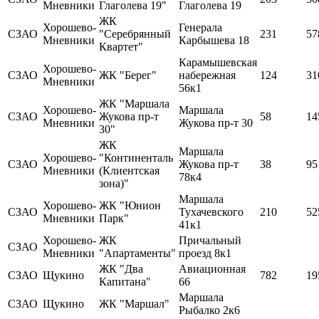
Мневники
Глаголева 19"
Глаголева 19
ЖК
Хорошево-
Генерала
СЗАО
"Серебрянный
231
57
Мневники
Карбышева 18
Квартет"
Карамышевская
Хорошево-
СЗАО
ЖК "Берег"
набережная
124
31
Мневники
56к1
ЖК "Маршала
Хорошево-
Маршала
СЗАО
Жукова пр-т
58
14
Мневники
Жукова пр-т 30
30"
ЖК
Маршала
Хорошево-
"Континенталь
СЗАО
Жукова пр-т
38
95
Мневники
(Клиентская
78к4
зона)"
Маршала
Хорошево-
ЖК "Юнион
СЗАО
Тухачевского
210
52
Мневники
Парк"
41к1
Хорошево-
ЖК
Причальный
СЗАО
Мневники
"Апартаменты"
проезд 8к1
ЖК "Два
Авиационная
СЗАО
Щукино
782
19
Капитана"
66
Маршала
СЗАО
Щукино
ЖК "Маршал"
Рыбалко 2к6