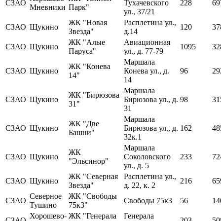
СЗАО
Тухачевского
228
69
Мневники
Парк"
ул., 37/21
ЖК "Новая
Расплетина ул.,
СЗАО
Щукино
120
37
Звезда"
д.14
ЖК "Алые
Авиационная
СЗАО
Щукино
1095
32
Паруса"
ул., д. 77-79
Маршала
ЖК "Конева
СЗАО
Щукино
Конева ул., д.
96
29
14"
14
Маршала
ЖК "Бирюзова
СЗАО
Щукино
Бирюзова ул., д.
98
31
31"
31
Маршала
ЖК "Две
СЗАО
Щукино
Бирюзова ул., д.
162
48
Башни"
32к.1
Маршала
ЖК
СЗАО
Щукино
Соколовского
233
72
"Эльсинор"
ул., д. 5
ЖК "Северная
Расплетина ул.,
СЗАО
Щукино
216
65
Звезда"
д. 22, к. 2
Северное
ЖК "Свободы
СЗАО
Свободы 75к3
56
14
Тушино
75к3"
Хорошево-
ЖК "Генерала
Генерала
СЗАО
203
50