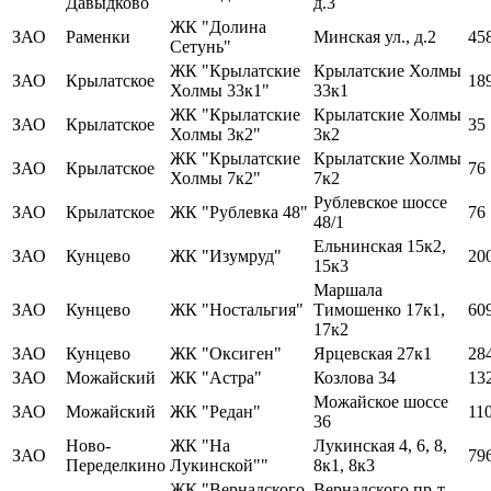
Давыдково
д.3
ЖК "Долина
ЗАО
Раменки
Минская ул., д.2
45
Сетунь"
ЖК "Крылатские
Крылатские Холмы
ЗАО
Крылатское
18
Холмы 33к1"
33к1
ЖК "Крылатские
Крылатские Холмы
ЗАО
Крылатское
35
Холмы 3к2"
3к2
ЖК "Крылатские
Крылатские Холмы
ЗАО
Крылатское
76
Холмы 7к2"
7к2
Рублевское шоссе
ЗАО
Крылатское
ЖК "Рублевка 48"
76
48/1
Ельнинская 15к2,
ЗАО
Кунцево
ЖК "Изумруд"
20
15к3
Маршала
ЗАО
Кунцево
ЖК "Ностальгия"
Тимошенко 17к1,
60
17к2
ЗАО
Кунцево
ЖК "Оксиген"
Ярцевская 27к1
28
ЗАО
Можайский
ЖК "Астра"
Козлова 34
13
Можайское шоссе
ЗАО
Можайский
ЖК "Редан"
11
36
Ново-
ЖК "На
Лукинская 4, 6, 8,
ЗАО
79
Переделкино
Лукинской""
8к1, 8к3
ЖК "Вернадского
Вернадского пр-т