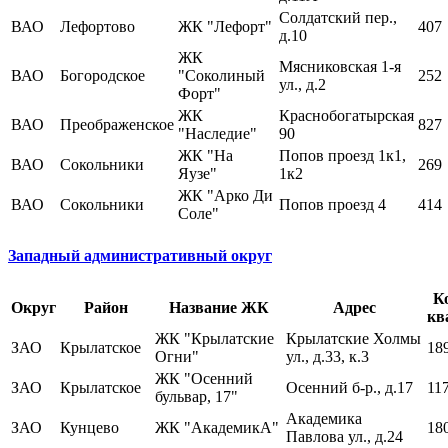
Солдатский пер.,
ВАО
Лефортово
ЖК "Лефорт"
407
д.10
ЖК
Мясниковская 1-я
ВАО
Богородское
"Соколиный
252
ул., д.2
Форт"
ЖК
Краснобогатырская
ВАО
Преображенское
827
"Наследие"
90
ЖК "На
Попов проезд 1к1,
ВАО
Сокольники
269
Яузе"
1к2
ЖК "Арко Ди
ВАО
Сокольники
Попов проезд 4
414
Соле"
Западный административный округ
К
Округ
Район
Название ЖК
Адрес
кв
ЖК "Крылатские
Крылатские Холмы
ЗАО
Крылатское
18
Огни"
ул., д.33, к.3
ЖК "Осенний
ЗАО
Крылатское
Осенний б-р., д.17
11
бульвар, 17"
Академика
ЗАО
Кунцево
ЖК "АкадемикА"
18
Павлова ул., д.24