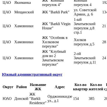
ЖК "Конный
Конный
ЦАО
Якиманка
19
переулок 4"
переулок 4
ул. Советской
ЦАО
Мещанский
ЖК "Barkli Park"
13
Армии, д. 6
1-ый
ЖК "Barkli Virgin
Зачатьевский
ЦАО
Хамовники
21
House"
переулок д.8
стр.1
ЖК "Особняк в
Хилков
ЦАО
Хамовники
Хилковом
28
переулок д.5
переулке"
ЖК "Клубный
2-ой
дом во 2
ЦАО
Хамовники
Зачатьевский
24
Зачатьевском
переулок д.11
переулке"
Южный административный округ
Название
Кол-во
Кол-во
Округ
Район
Адрес
ЖК
квартир
жителей
с
ЖК
Орджоникидзе
ЮАО
Донской
"Barkli
154
385
2
ул., д.1
Residence"