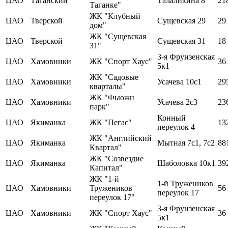
ЦАО
Таганский
Талалихина 8
21
Таганке"
ЖК "Клубный
ЦАО
Тверской
Сущевская 29
29
дом"
ЖК "Сущевская
ЦАО
Тверской
Сущевская 31
18
31"
3-я Фрунзенская
ЦАО
Хамовники
ЖК "Спорт Хаус"
36
5к1
ЖК "Садовые
ЦАО
Хамовники
Усачева 10с1
29
кварталы"
ЖК "Фьюжн
ЦАО
Хамовники
Усачева 2с3
23
парк"
Конный
ЦАО
Якиманка
ЖК "Пегас"
13
переулок 4
ЖК "Английский
ЦАО
Якиманка
Мытная 7с1, 7с2
88
Квартал"
ЖК "Созвездие
ЦАО
Якиманка
Шаболовка 10к1
39
Капитал"
ЖК "1-й
1-й Тружеников
ЦАО
Хамовники
Тружеников
56
переулок 17
переулок 17"
3-я Фрунзенская
ЦАО
Хамовники
ЖК "Спорт Хаус"
36
5к1