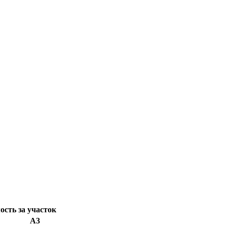
сть за участок
А3