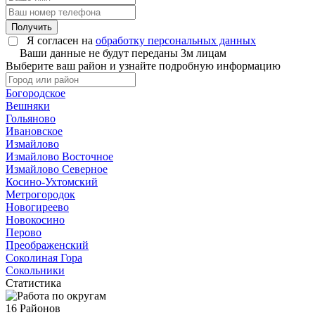
Получить
Я согласен на
обработку персональных данных
Ваши данные не будут переданы 3м лицам
Выберите ваш район и узнайте подробную информацию
Богородское
Вешняки
Гольяново
Ивановское
Измайлово
Измайлово Восточное
Измайлово Северное
Косино-Ухтомский
Метрогородок
Новогиреево
Новокосино
Перово
Преображенский
Соколиная Гора
Сокольники
Статистика
16
Районов