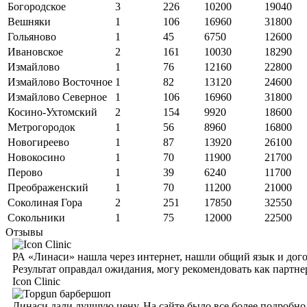
Богородское
3
226
10200
19040
Вешняки
1
106
16960
31800
Гольяново
1
45
6750
12600
Ивановское
2
161
10030
18290
Измайлово
1
76
12160
22800
Измайлово Восточное
1
82
13120
24600
Измайлово Северное
1
106
16960
31800
Косино-Ухтомский
2
154
9920
18600
Метрогородок
1
56
8960
16800
Новогиреево
1
87
13920
26100
Новокосино
1
70
11900
21700
Перово
1
39
6240
11700
Преображенский
1
70
11200
21000
Соколиная Гора
2
251
17850
32550
Сокольники
1
75
12000
22500
Отзывы
РА «Линаси» нашла через интернет, нашли общий язык и догов
Результат оправдал ожидания, могу рекомендовать как партне
Icon Clinic
Линаси дали лучшую цену. На сайте было все более подробно 