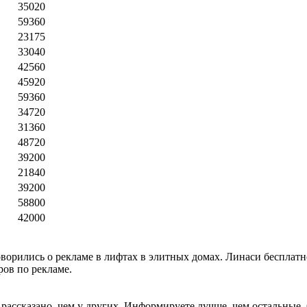
35020
59360
23175
33040
42560
45920
59360
34720
31360
48720
39200
21840
39200
58800
42000
орились о рекламе в лифтах в элитных домах. Линаси бесплатно 
ров по рекламе.
рассказано, чем у других. Информируете лучше, чем остальные. 