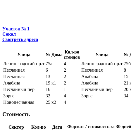
Участок № 1
Сокол
Смотреть адреса
Кол-во
Улица
№ Дома
Улица
№ 
стендов
Ленинградский пр-т
75а
4
Ленинградский пр-т
75б
Песчанная
6
2
Песчанная
8
Песчанная
13
2
Алабяна
15
Алабяна
19 к1
2
Алабяна
21 
Песчанный пер
16
1
Песчанный пер
20 
Зорге
32
4
Зорге
34
Новопесчанная
25 к2
4
Стоимость
Формат / стоимость за 30 дней
Сектор
Кол-во
Дата