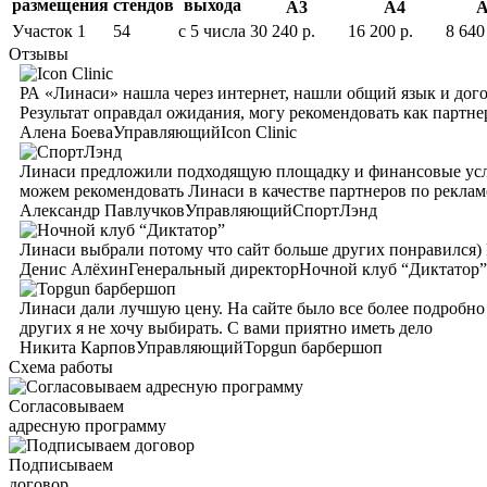
размещения
стендов
выхода
А3
А4
А
Участок 1
54
с 5 числа
30 240 р.
16 200 р.
8 640
Отзывы
РА «Линаси» нашла через интернет, нашли общий язык и догов
Результат оправдал ожидания, могу рекомендовать как партне
Алена Боева
Управляющий
Icon Clinic
Линаси предложили подходящую площадку и финансовые услов
можем рекомендовать Линаси в качестве партнеров по реклам
Александр Павлучков
Управляющий
СпортЛэнд
Линаси выбрали потому что сайт больше других понравился) 
Денис Алёхин
Генеральный директор
Ночной клуб “Диктатор”
Линаси дали лучшую цену. На сайте было все более подробно 
других я не хочу выбирать. С вами приятно иметь дело
Никита Карпов
Управляющий
Topgun барбершоп
Схема работы
Согласовываем
адресную программу
Подписываем
договор