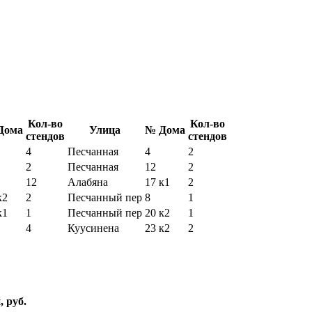
Кол-во
Кол-во
Дома
Улица
№ Дома
стендов
стендов
4
Песчанная
4
2
2
Песчанная
12
2
12
Алабяна
17 к1
2
к2
2
Песчанный пер
8
1
к1
1
Песчанный пер
20 к2
1
4
Куусинена
23 к2
2
, руб.