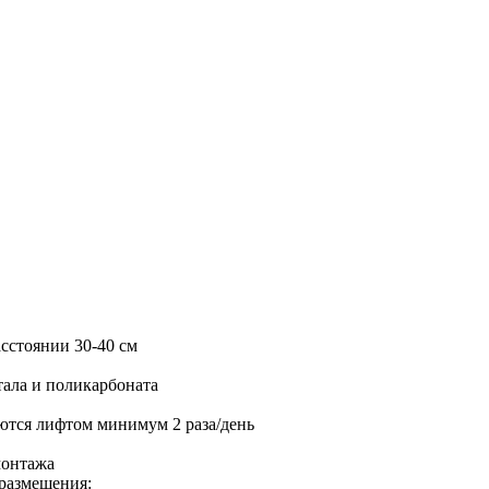
асстоянии 30-40 см
тала и поликарбоната
ются лифтом минимум 2 раза/день
монтажа
размещения: