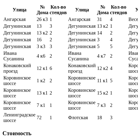
№
Кол-во
№
Кол-во
Улица
Улица
У
Дома
стендов
Дома
стендов
Ангарская
26 к3
1
Ангарская
31
4
Вес
Дегунинская
13
3
Дегунинская
13 к2
1
Дег
Дегунинская
13 к2
2
Дегунинская
14
2
Дег
Дегунинская
16
2
Дегунинская
3
4
Дег
Дегунинская
3 к3
3
Дегунинская
5
5
Дег
Ивана
Ивана
Ива
4 к6
2
4 к7
2
Сусанина
Сусанина
Сус
Конаковский
Конаковский
Кор
12 к1
6
12 к2
4
проезд
проезд
шос
Коровинское
Коровинское
Кор
1 к2
2
11 к1
5
шоссе
шоссе
шос
Коровинское
Коровинское
Кор
13 к1
2
15 к2
1
шоссе
шоссе
шос
Коровинское
Коровинское
Кор
7 к1
1
7 к3
2
шоссе
шоссе
шос
Ленинградское
72
1
Флотская
18
3
шоссе
Стоимость