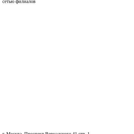
сетью филиалов
г. Москва, Проспект Вернадского 41 стр. 1