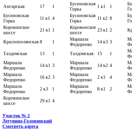
Бусиновская
Бу
Ангарская
17
1
1 к1
1
Горка
Го
Бусиновская
Бусиновская
Бу
11 к1
4
11 к2
8
Горка
Горка
Го
Коровинское
Коровинское
21 к1
1
23 к1
2
Кр
шоссе
шоссе
Маршала
М
Краснополянская
8
1
14 к3
3
Федоренко
Ф
М
Талдомская
13
1
Талдомская
15
1
Ф
Маршала
Маршала
М
14 к1
3
14 к2
4
Федоренко
Федоренко
Ф
Маршала
Маршала
М
16 к2
3
2 к1
4
Федоренко
Федоренко
Ф
Маршала
Маршала
М
2 к3
1
8 к1
2
Федоренко
Федоренко
Ф
Коровинское
29 к1
4
шоссе
Участок № 2
Дегунино-Головинский
Смотреть адреса