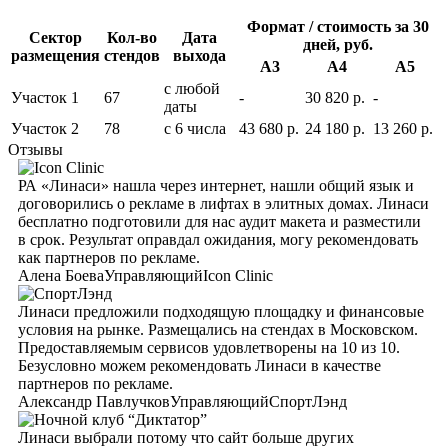
Формат / стоимость за 30
Сектор
Кол-во
Дата
дней, руб.
размещения
стендов
выхода
А3
А4
А5
с любой
Участок 1
67
-
30 820 р.
-
даты
Участок 2
78
с 6 числа
43 680 р.
24 180 р.
13 260 р.
Отзывы
РА «Линаси» нашла через интернет, нашли общий язык и
договорились о рекламе в лифтах в элитных домах. Линаси
бесплатно подготовили для нас аудит макета и разместили
в срок. Результат оправдал ожидания, могу рекомендовать
как партнеров по рекламе.
Алена Боева
Управляющий
Icon Clinic
Линаси предложили подходящую площадку и финансовые
условия на рынке. Размещались на стендах в Московском.
Предоставляемым сервисов удовлетворены на 10 из 10.
Безусловно можем рекомендовать Линаси в качестве
партнеров по рекламе.
Александр Павлучков
Управляющий
СпортЛэнд
Линаси выбрали потому что сайт больше других