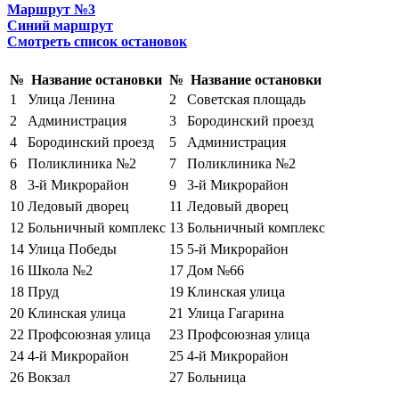
Маршрут №3
Синий маршрут
Смотреть список остановок
№
Название остановки
№
Название остановки
1
Улица Ленина
2
Советская площадь
2
Администрация
3
Бородинский проезд
4
Бородинский проезд
5
Администрация
6
Поликлиника №2
7
Поликлиника №2
8
3-й Микрорайон
9
3-й Микрорайон
10
Ледовый дворец
11
Ледовый дворец
12
Больничный комплекс
13
Больничный комплекс
14
Улица Победы
15
5-й Микрорайон
16
Школа №2
17
Дом №66
18
Пруд
19
Клинская улица
20
Клинская улица
21
Улица Гагарина
22
Профсоюзная улица
23
Профсоюзная улица
24
4-й Микрорайон
25
4-й Микрорайон
26
Вокзал
27
Больница