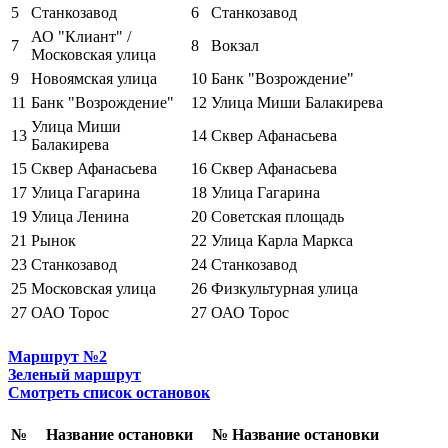
5
Станкозавод
6
Станкозавод
АО "Клиант" /
7
8
Вокзал
Московская улица
9
Новоямская улица
10
Банк "Возрождение"
11
Банк "Возрождение"
12
Улица Миши Балакирева
Улица Миши
13
14
Сквер Афанасьева
Балакирева
15
Сквер Афанасьева
16
Сквер Афанасьева
17
Улица Гагарина
18
Улица Гагарина
19
Улица Ленина
20
Советская площадь
21
Рынок
22
Улица Карла Маркса
23
Станкозавод
24
Станкозавод
25
Московская улица
26
Физкультурная улица
27
ОАО Торос
27
ОАО Торос
Маршрут №2
Зеленый маршрут
Смотреть список остановок
№
Название остановки
№
Название остановки