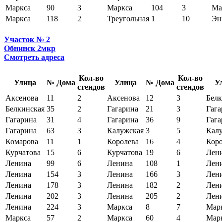
Маркса
90
3
Маркса
104
3
Ма
Маркса
118
2
Треугольная
1
10
Эн
Участок № 2
Обнинск 2мкр
Смотреть адреса
Кол-во
Кол-во
Улица
№ Дома
Улица
№ Дома
У
стендов
стендов
Аксенова
11
2
Аксенова
12
3
Белк
Белкинская
35
2
Гагарина
21
3
Гага
Гагарина
31
4
Гагарина
36
9
Гага
Гагарина
63
3
Калужская
3
5
Кал
Комарова
11
1
Королева
16
4
Коро
Курчатова
15
6
Курчатова
19
6
Лен
Ленина
99
6
Ленина
108
1
Лен
Ленина
154
3
Ленина
166
3
Лен
Ленина
178
3
Ленина
182
2
Лен
Ленина
202
3
Ленина
205
2
Лен
Ленина
224
3
Маркса
8
7
Мар
Маркса
57
2
Маркса
60
4
Мар