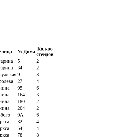
Кол-во
Улица
№ Дома
стендов
гарина
5
2
гарина
34
2
лужская
9
3
ролева
27
4
нина
95
6
нина
164
3
нина
180
2
нина
204
2
бого
9А
6
ркса
32
4
ркса
54
4
ркса
78
8