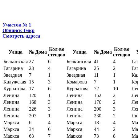
Участок № 1
Обнинск 1мкр
Смотреть адреса
Кол-во
Кол-во
Улица
№ Дома
Улица
№ Дома
стендов
стендов
Белкинская
27
6
Белкинская
41
4
Га
Гагарина
23
4
Гагарина
25
2
Га
Звездная
7
1
Звездная
11
1
Ка
Калужская
15
3
Комарова
7
1
Ко
Курчатова
17
6
Курчатова
72
10
Ле
Ленина
120
1
Ленина
152
2
Ле
Ленина
168
3
Ленина
176
2
Ле
Ленина
226
3
Ленина
200
3
Ле
Ленина
207
1
Ленина
230
2
Лю
Маркса
6
4
Маркса
18
4
Ма
Маркса
34
6
Маркса
44
2
Ма
Маркса
63
7
Маркса
73
8
Ма