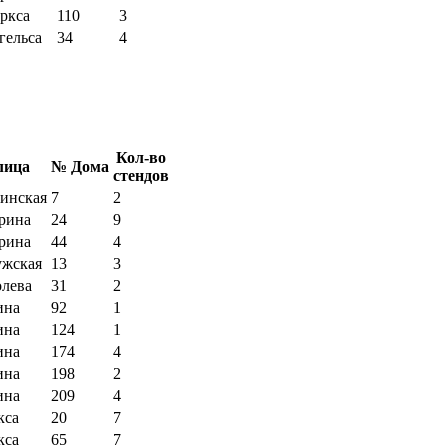
ркса
110
3
гельса
34
4
Кол-во
лица
№ Дома
стендов
инская
7
2
рина
24
9
рина
44
4
ужская
13
3
лева
31
2
ина
92
1
ина
124
1
ина
174
4
ина
198
2
ина
209
4
кса
20
7
кса
65
7