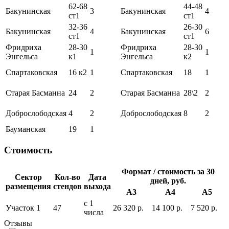
62-68
44-48
Бакунинская
3
Бакунинская
4
ст1
ст1
32-36
26-30
Бакунинская
4
Бакунинская
6
ст1
ст1
Фридриха
28-30
Фридриха
28-30
1
1
Энгельса
к1
Энгельса
к2
Спартаковская
16 к2
1
Спартаковская
18
1
Старая Басманна
24
2
Старая Басманна
28\2
2
Доброслободская
4
2
Доброслободская
8
2
Бауманская
19
1
Стоимость
Формат / стоимость за 30
Сектор
Кол-во
Дата
дней, руб.
размещения
стендов
выхода
А3
А4
А5
с 1
Участок 1
47
26 320 р.
14 100 р.
7 520 р.
числа
Отзывы