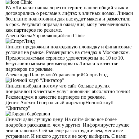
РА «Линаси» нашла через интернет, нашли общий язык и
договорились о рекламе в лифтах в элитных домах. Линаси
бесплатно подготовили для нас аудит макета и разместили
в срок. Результат оправдал ожидания, могу рекомендовать
как партнеров по рекламе.
Алена Боева
Управляющий
Icon Clinic
Линаси предложили подходящую площадку и финансовые
условия на рынке. Размещались на стендах в Московском.
Предоставляемым сервисов удовлетворены на 10 из 10.
Безусловно можем рекомендовать Линаси в качестве
партнеров по рекламе.
Александр Павлучков
Управляющий
СпортЛэнд
Линаси выбрали потому что сайт больше других
понравился) Качеством услуг довольны абсолютно точно!
Рекомендуем в качестве партнеров по рекламе.
Денис Алёхин
Генеральный директор
Ночной клуб
“Диктатор”
Линаси дали лучшую цену. На сайте было все более
подробно рассказано, чем у других. Информируете лучше,
чем остальные. Сейчас еще раз сотрудничаем, меня все
устраивает. И никого других я не хочу выбирать. С вами