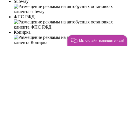
Subway
ФПС РЖД
Копирка
Мы онлайн, напишите нам!
Сушисет
Президент
4 hands
Food band
Варикоза нет
Ohana